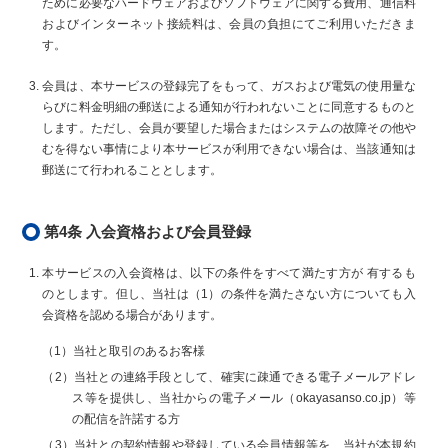
ために必要なハードウェアおよびソフトウェアに関する費用、通信料
およびインターネット接続料は、会員の負担にてご利用いただきま
す。
会員は、本サービスの登録完了をもって、ガスおよび電気の使用量な
らびに料金明細の郵送による通知が行われないことに同意するものと
します。ただし、会員が要望した場合またはシステムの故障その他や
むを得ない事情により本サービスが利用できない場合は、当該通知は
郵送にて行われることとします。
第4条 入会資格および会員登録
本サービスの入会資格は、以下の条件をすべて満たす方が 有するも
のとします。但し、当社は（1）の条件を満たさない方についても入
会資格を認める場合があります。
（1）当社と取引のあるお客様
（2）当社との連絡手段として、確実に疎通できる電子メールアドレ
ス等を提供し、当社からの電子メール（okayasanso.co.jp）等
の配信を許諾する方
（3）当社との契約情報や登録している会員情報等を、当社が本規約