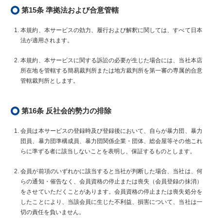
第15条 準拠法および合意管轄
本規約、本サービスの効力、履行および解釈に関しては、すべて日本
法が適用されます。
本規約、本サービスに関する訴訟の必要が生じた場合には、当社本店
所在地を管轄する簡易裁判所または地方裁判所を第一審の専属的合意
管轄裁判所とします。
第16条 反社会的勢力の排除
会員は本サービスの登録時及び登録後において、自らが暴力団、暴力
団員、暴力団準構成員、暴力団関係企業・団体、総会屋等その他これ
らに準ずる者に該当しないことを表明し、保証するものとします。
会員が前項のいずれかに該当すると当社が判断した場合、当社は、何
らの通知・催告なく、会員資格の停止または喪失（会員登録の抹消）
をさせていただくことがあります。会員資格の停止または喪失処分を
したことにより、当該会員に生じた不利益、損害について、当社は一
切の責任を負いません。