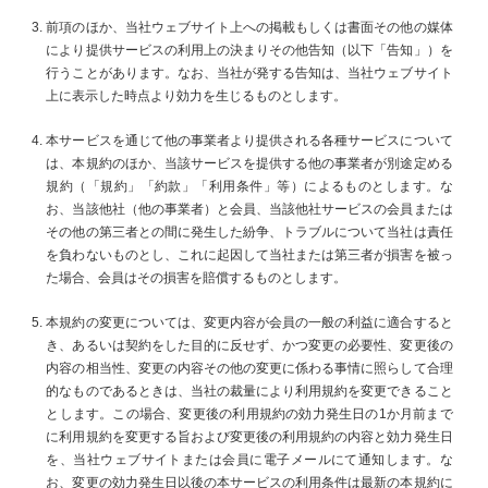
前項のほか、当社ウェブサイト上への掲載もしくは書面その他の媒体
により提供サービスの利用上の決まりその他告知（以下「告知」）を
行うことがあります。なお、当社が発する告知は、当社ウェブサイト
上に表示した時点より効力を生じるものとします。
本サービスを通じて他の事業者より提供される各種サービスについて
は、本規約のほか、当該サービスを提供する他の事業者が別途定める
規約（「規約」「約款」「利用条件」等）によるものとします。な
お、当該他社（他の事業者）と会員、当該他社サービスの会員または
その他の第三者との間に発生した紛争、トラブルについて当社は責任
を負わないものとし、これに起因して当社または第三者が損害を被っ
た場合、会員はその損害を賠償するものとします。
本規約の変更については、変更内容が会員の一般の利益に適合すると
き、あるいは契約をした目的に反せず、かつ変更の必要性、変更後の
内容の相当性、変更の内容その他の変更に係わる事情に照らして合理
的なものであるときは、当社の裁量により利用規約を変更できること
とします。この場合、変更後の利用規約の効力発生日の1か月前まで
に利用規約を変更する旨および変更後の利用規約の内容と効力発生日
を、当社ウェブサイトまたは会員に電子メールにて通知します。な
お、変更の効力発生日以後の本サービスの利用条件は最新の本規約に