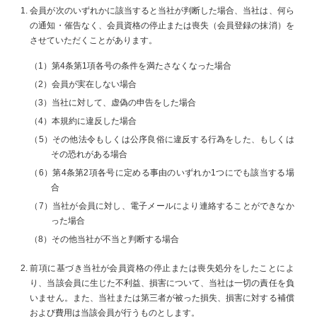
会員が次のいずれかに該当すると当社が判断した場合、当社は、何ら
の通知・催告なく、会員資格の停止または喪失（会員登録の抹消）を
させていただくことがあります。
（1）第4条第1項各号の条件を満たさなくなった場合
（2）会員が実在しない場合
（3）当社に対して、虚偽の申告をした場合
（4）本規約に違反した場合
（5）その他法令もしくは公序良俗に違反する行為をした、もしくは
その恐れがある場合
（6）第4条第2項各号に定める事由のいずれか1つにでも該当する場
合
（7）当社が会員に対し、電子メールにより連絡することができなか
った場合
（8）その他当社が不当と判断する場合
前項に基づき当社が会員資格の停止または喪失処分をしたことによ
り、当該会員に生じた不利益、損害について、当社は一切の責任を負
いません。また、当社または第三者が被った損失、損害に対する補償
および費用は当該会員が行うものとします。