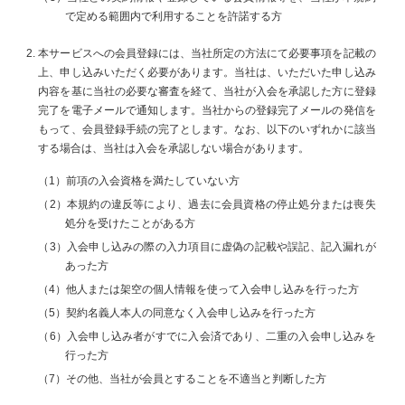
で定める範囲内で利用することを許諾する方
本サービスへの会員登録には、当社所定の方法にて必要事項を記載の
上、申し込みいただく必要があります。当社は、いただいた申し込み
内容を基に当社の必要な審査を経て、当社が入会を承認した方に登録
完了を電子メールで通知します。当社からの登録完了メールの発信を
もって、会員登録手続の完了とします。なお、以下のいずれかに該当
する場合は、当社は入会を承認しない場合があります。
（1）前項の入会資格を満たしていない方
（2）本規約の違反等により、過去に会員資格の停止処分または喪失
処分を受けたことがある方
（3）入会申し込みの際の入力項目に虚偽の記載や誤記、記入漏れが
あった方
（4）他人または架空の個人情報を使って入会申し込みを行った方
（5）契約名義人本人の同意なく入会申し込みを行った方
（6）入会申し込み者がすでに入会済であり、二重の入会申し込みを
行った方
（7）その他、当社が会員とすることを不適当と判断した方